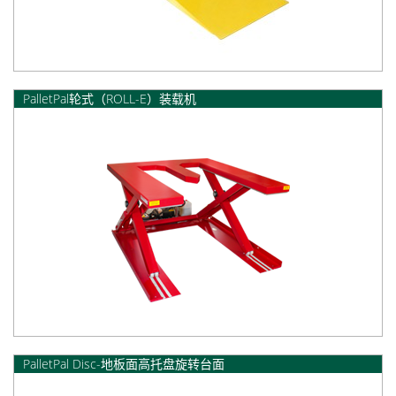
PalletPal轮式（ROLL-E）装载机
PalletPal Disc-地板面高托盘旋转台面