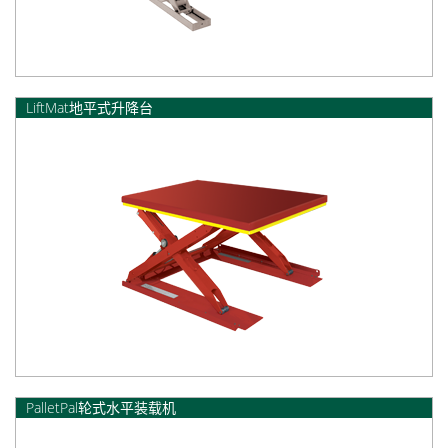
LiftMat地平式升降台
PalletPal轮式水平装载机