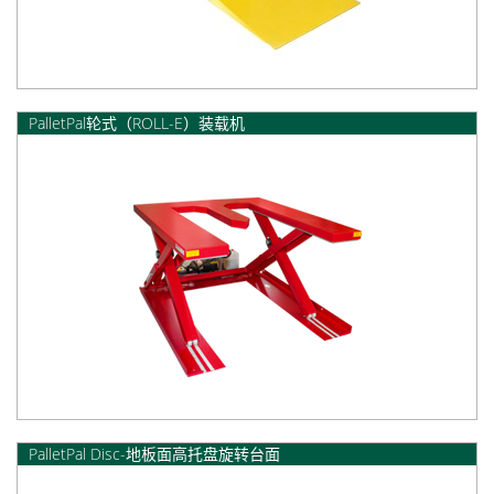
PalletPal轮式（ROLL-E）装载机
PalletPal Disc-地板面高托盘旋转台面