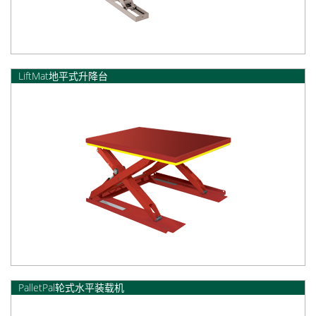
LiftMat地平式升降台
PalletPal轮式水平装载机