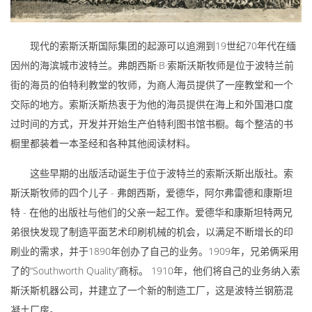
现代的索斯沃斯国际集团的起源可以追溯到19世纪70年代在缅
因州的海滨城市波特兰。弗朗西斯·B·索斯沃斯牧师是位于波特兰前
街的海员的伯特利教堂的牧师，为商人海员提供了一座教堂和一个
交际的地方。索斯沃斯热衷于为他的海员提供在海上和外国港口度
过时间的方式，开发并开始生产伯特利图书馆书橱。每个整洁的书
橱里都装着一本圣经和各种其他阅读材料。
这些早期的出版活动诞生于位于波特兰的索斯沃斯出版社。索
斯沃斯牧师的四个儿子 - 弗朗西斯，爱德华，阿尔弗雷德和康斯坦
特 - 在他的出版社与他们的父亲一起工作。爱德华和康斯坦特两兄
弟很快发现了制造平面艺术印刷机械的机会，以满足不断增长的印
刷业的需求，并于1890年创办了自己的业务。1909年，兄弟俩采用
了的“Southworth Quality”商标。 1910年，他们将自己的业务纳入索
斯沃斯机器公司，并建立了一个新的制造工厂，这是波特兰钢筋混
凝土厂房。