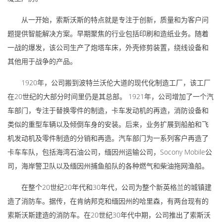
从一开始，索斯沃斯的特点就是专注于创新，质量和为客户问
题提供智能解决方案。早期聚焦的行业包括印刷和造纸业务。随着
一战的爆发，该公司生产了炮塔车床，外壳修剪装置，绕线设备和
其他用于战争的产品。
1920年，公司搬到波特兰沃伦大道的现代化制造工厂，该工厂
在20世纪的大部分时间里仍是其总部。 1921年，公司增加了一个汽
车部门，专注于替换零件的制造，卡车发动机的再造，消防设备和
类似的重型车辆以及倾倒车身的安装。后来，业务扩展到船舶和飞
机发动机及零件制造的分销和再造。汽车部门为一系列客户再造了
卡车车队，包括海湾石油公司，缅因州运输公司，Socony Mobile公
司，海岸警卫队以及缅因州捕鱼船队的各种燃气和柴油拖网渔船。
在整个20世纪20年代和30年代，公司为整个新英格兰的城镇建
造了消防车。据传，在肯纳邦克和缅因州的哈里森，有两台现有的
索斯沃斯建造的消防车。在20世纪30年代中期，公司推出了索斯沃