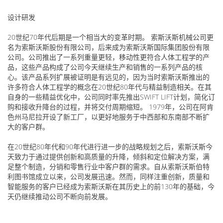
设计研发
20世纪70年代后期是一个相当大的变革时期。 索斯沃斯机械公司更
名为索斯沃斯股份有限公司，后来成为索斯沃斯国际集团股份有限
公司。公司推出了一系列重量更轻，移动性更符合人体工程学的产
品，这些产品构成了公司今天继续生产和销售的一系列产品的核
心。该产品系列扩展被证明是有远见的，因为当时索斯沃斯推出的
许多符合人体工程学的概念在20世纪80年代与精益制造相关。在其
自身的一些精益优化中，公司同时率先推出SWIFT LIFT计划，简化订
购和接收升降台的过程，并将交付周期缩短。 1979年，公司在阿肯
色州马尼拉开设了新工厂，以更好地服务于中西部和东南部不断扩
大的客户群。
在20世纪80年代和90年代进行进一步的战略规划之后，索斯沃斯今
天致力于通过提供创新和高质量的升降，倾斜和定位解决方案，满
足整个制造，分销和零售行业中客户群的需求。自从索斯沃斯伯特
利图书馆成立以来，公司发展迅速。然而，同样注重创新，质量和
智能服务的客户已经成为索斯沃斯在其历史上的前130年的基础，今
天仍继续推动公司不断向前发展。