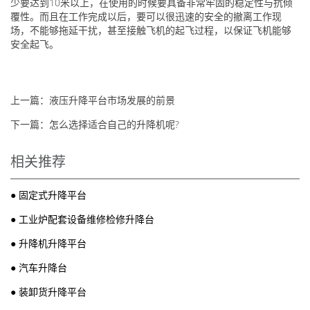
10
少要达到
米以上，在使用的时候要具备非常牢固的稳定性与抗倾
覆性。而且在工作完成以后，要可以很迅速的安全的撤离工作现
场，不能够拖延干扰，甚至接触飞机的起飞过程，以保证飞机能够
安全起飞。
上一篇：
液压升降平台市场发展的前景
下一篇：
怎么选择适合自己的升降机呢?
相关推荐
●
固定式升降平台
●
工业炉配套设备维修检修升降台
●
升降机升降平台
●
汽车升降台
●
装卸货升降平台