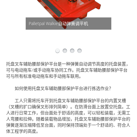
弹簧机构在没有动力或空气的情况下调节
Palletpal Walkie自动弹簧调平机
坐在动力托盘车的顶部，用于订单拣选
负载高度
使订单选择更快，更安全，更轻松
托盘叉车辅助腰部保护平台
是一种弹簧自动调节高度的托盘装置，
可与电动拖车/或手动拖车协同工作。托盘叉车辅助腰部保护平台
可与所有标准电动拖车和手动拖车联用。
如何使用托盘叉车辅助腰部保护平台进行拣选作业？
工人只需将托车开到托盘叉车辅助腰部保护平台的内置叉槽
（叉槽的扩口确保叉形排列简单）。在防滑台面上放置空托盘。工
人进行日常工作，但台面处于舒适的高度，可以轻松装载，无需工
人弯腰和拉伸。随着装载物品增加，托盘叉车辅助腰部保护平台的
弹簧逐渐压缩降低至台面，同时保持顶端处于一个舒适的、符合人
体工程学的高度。