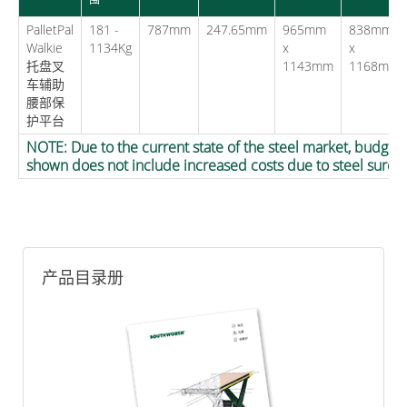
PalletPal
181 -
787mm
247.65mm
965mm
838mm
Walkie
1134Kg
x
x
托盘叉
1143mm
1168mm
车辅助
腰部保
护平台
NOTE: Due to the current state of the steel market, budget 
shown does not include increased costs due to steel surch
产品目录册