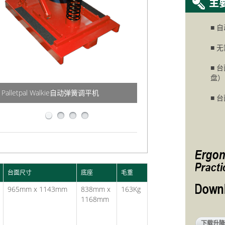
■ 
■ 
■ 
盘）
弹簧机构在没有动力或空气的情况下调节
Palletpal Walkie自动弹簧调平机
坐在动力托盘车的顶部，用于订单拣选
负载高度
使订单选择更快，更安全，更轻松
■ 
台面尺寸
底座
毛重
965mm x 1143mm
838mm x
163Kg
1168mm
下载升降