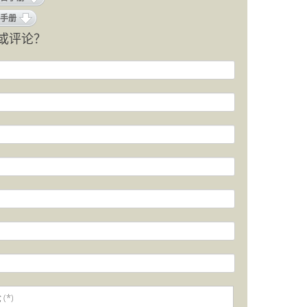
手册
或评论？