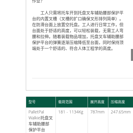
作业？
工人只需将托车开到托盘叉车辅助腰部保护平
台的内置叉槽（叉槽的扩口确保叉形排列简单）。
在防滑台面上放置空托盘。工人进行日常工作，但
台面处于舒适的高度，可以轻松装载，无需工人弯
腰和拉伸。随着装载物品增加，托盘叉车辅助腰部
保护平台的弹簧逐渐压缩降低至台面，同时保持顶
端处于一个舒适的、符合人体工程学的高度。
型号
载荷范围
展开高度
压缩高度
PalletPal
181 - 1134Kg
787mm
247.65mm
Walkie托盘叉
车辅助腰部
保护平台