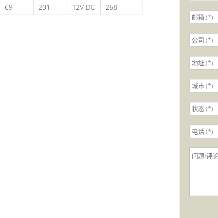
69
201
12V DC
268