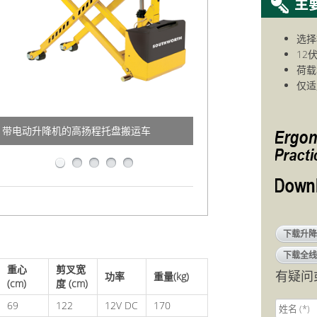
选择
12
荷载
仅适
带电动升降机的高扬程托盘搬运车
带可选自动调平装置的Palletpal叉车
PalletPal在印刷机上提升卡车送纸张
用作可调节高度的机器进料器
扩展叉型非常适合处理长载荷
下载升降
下载全线
重心
剪叉宽
有疑问
功率
重量
(kg)
(cm)
度 (cm)
69
122
12V DC
170