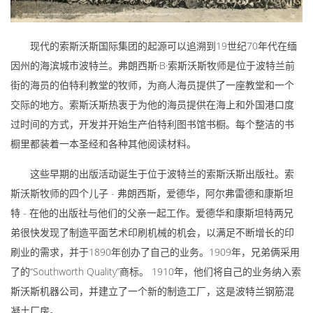
现代的索斯沃斯国际集团的起源可以追溯到19世纪70年代在缅
因州的海滨城市波特兰。弗朗西斯·B·索斯沃斯牧师是位于波特兰前
街的海员的伯特利教堂的牧师，为商人海员提供了一座教堂和一个
交际的地方。索斯沃斯热衷于为他的海员提供在海上和外国港口度
过时间的方式，开发并开始生产伯特利图书馆书橱。每个整洁的书
橱里都装着一本圣经和各种其他阅读材料。
这些早期的出版活动诞生于位于波特兰的索斯沃斯出版社。索
斯沃斯牧师的四个儿子 - 弗朗西斯，爱德华，阿尔弗雷德和康斯坦
特 - 在他的出版社与他们的父亲一起工作。爱德华和康斯坦特两兄
弟很快发现了制造平面艺术印刷机械的机会，以满足不断增长的印
刷业的需求，并于1890年创办了自己的业务。1909年，兄弟俩采用
了的“Southworth Quality”商标。 1910年，他们将自己的业务纳入索
斯沃斯机器公司，并建立了一个新的制造工厂，这是波特兰钢筋混
凝土厂房。