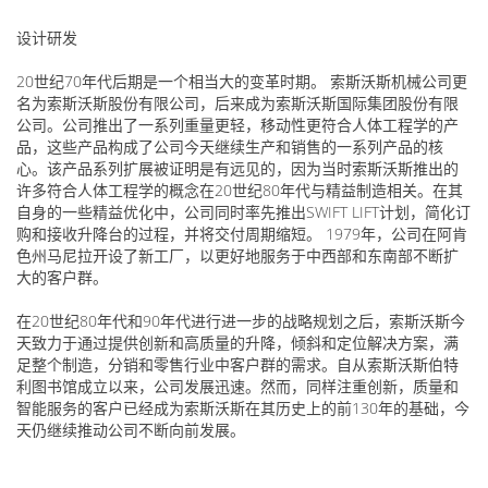
设计研发
20世纪70年代后期是一个相当大的变革时期。 索斯沃斯机械公司更
名为索斯沃斯股份有限公司，后来成为索斯沃斯国际集团股份有限
公司。公司推出了一系列重量更轻，移动性更符合人体工程学的产
品，这些产品构成了公司今天继续生产和销售的一系列产品的核
心。该产品系列扩展被证明是有远见的，因为当时索斯沃斯推出的
许多符合人体工程学的概念在20世纪80年代与精益制造相关。在其
自身的一些精益优化中，公司同时率先推出SWIFT LIFT计划，简化订
购和接收升降台的过程，并将交付周期缩短。 1979年，公司在阿肯
色州马尼拉开设了新工厂，以更好地服务于中西部和东南部不断扩
大的客户群。
在20世纪80年代和90年代进行进一步的战略规划之后，索斯沃斯今
天致力于通过提供创新和高质量的升降，倾斜和定位解决方案，满
足整个制造，分销和零售行业中客户群的需求。自从索斯沃斯伯特
利图书馆成立以来，公司发展迅速。然而，同样注重创新，质量和
智能服务的客户已经成为索斯沃斯在其历史上的前130年的基础，今
天仍继续推动公司不断向前发展。