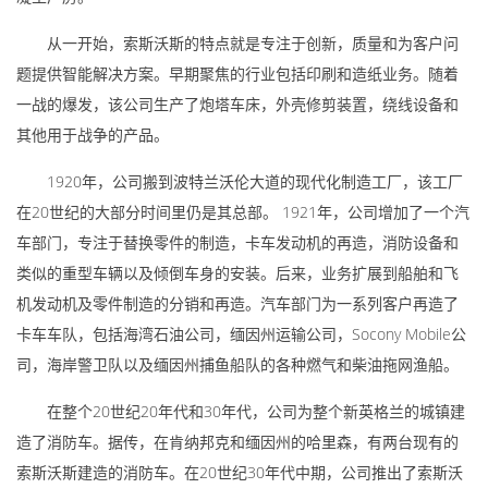
从一开始，索斯沃斯的特点就是专注于创新，质量和为客户问
题提供智能解决方案。早期聚焦的行业包括印刷和造纸业务。随着
一战的爆发，该公司生产了炮塔车床，外壳修剪装置，绕线设备和
其他用于战争的产品。
1920年，公司搬到波特兰沃伦大道的现代化制造工厂，该工厂
在20世纪的大部分时间里仍是其总部。 1921年，公司增加了一个汽
车部门，专注于替换零件的制造，卡车发动机的再造，消防设备和
类似的重型车辆以及倾倒车身的安装。后来，业务扩展到船舶和飞
机发动机及零件制造的分销和再造。汽车部门为一系列客户再造了
卡车车队，包括海湾石油公司，缅因州运输公司，Socony Mobile公
司，海岸警卫队以及缅因州捕鱼船队的各种燃气和柴油拖网渔船。
在整个20世纪20年代和30年代，公司为整个新英格兰的城镇建
造了消防车。据传，在肯纳邦克和缅因州的哈里森，有两台现有的
索斯沃斯建造的消防车。在20世纪30年代中期，公司推出了索斯沃