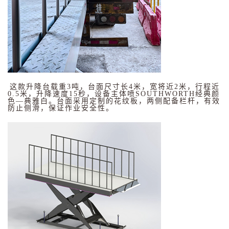
这款升降台载重
3吨，台面尺寸长4米，宽将近2米，行程近
0.5米，升降速度15秒，设备主体喷SOUTHWORTH经典颜
色
—
典雅白。台面采用定制的花纹板，两侧配备栏杆，有效
防止侧滑，保证作业安全性。